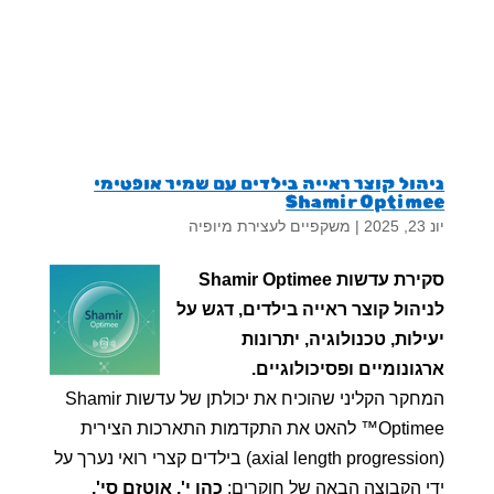
ניהול קוצר ראייה בילדים עם שמיר אופטימי
Shamir Optimee
יונ 23, 2025
|
משקפיים לעצירת מיופיה
סקירת עדשות Shamir Optimee
לניהול קוצר ראייה בילדים, דגש על
יעילות, טכנולוגיה, יתרונות
ארגונומיים ופסיכולוגיים.
המחקר הקליני שהוכיח את יכולתן של עדשות Shamir
Optimee™ להאט את התקדמות התארכות הצירית
(axial length progression) בילדים קצרי רואי נערך על
ידי הקבוצה הבאה של חוקרים:
כהן י', אוטזם סי',