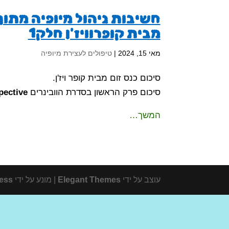
מבית קופרוויז'ן חלק1
מאי 15, 2024
|
טיפולים לעצירת מיופיה
סיכום כנס זום מבית קופר ויז'ן.
סיכום פרק הראשון בסדרת הוובינרים
pective
המשך…
עוצב על ידי
Elegant Themes
| מונע על ידי
ess